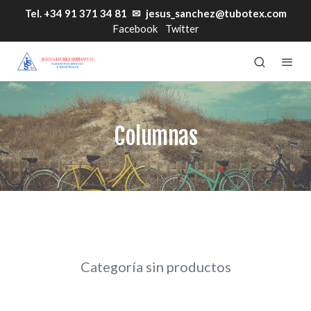
Tel. +34 91 371 34 81
✉
jesus_sanchez@tubotex.com
Facebook
Twitter
Columnas
Categoría sin productos