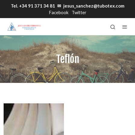
Tel. +34 91 371 34 81
✉
jesus_sanchez@tubotex.com
Facebook
Twitter
Teflón