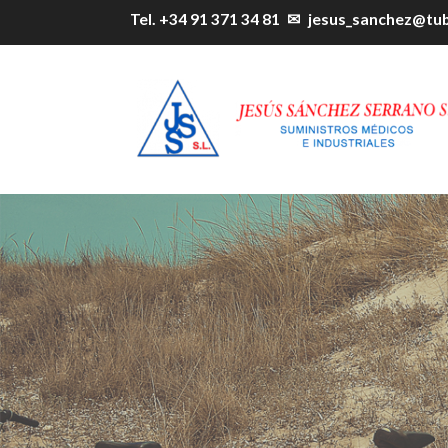
Tel. +34 91 371 34 81
✉
jesus_sanchez@tu