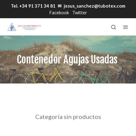
Tel. +34 91 371 34 81
✉
jesus_sanchez@tubotex.com
Facebook
Twitter
Contenedor Agujas Usadas
Categoría sin productos