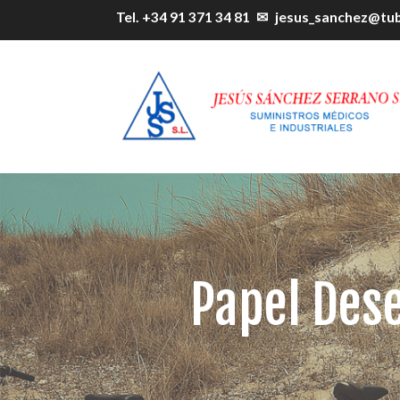
Tel. +34 91 371 34 81
✉
jesus_sanchez@tu
Papel Des