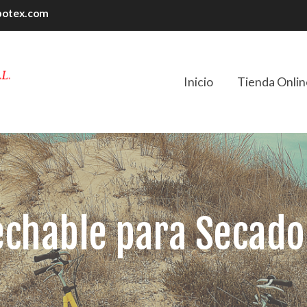
botex.com
Inicio
Tienda Onlin
echable para Secad