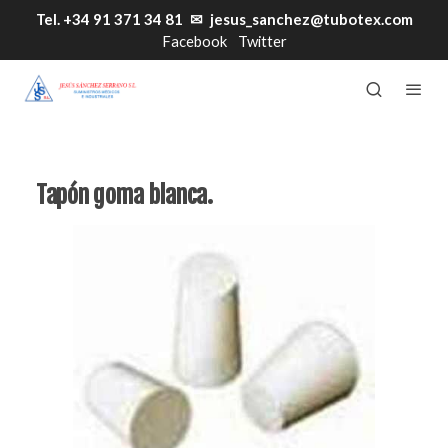
Tel. +34 91 371 34 81
✉
jesus_sanchez@tubotex.com
Facebook
Twitter
Tapón goma blanca.