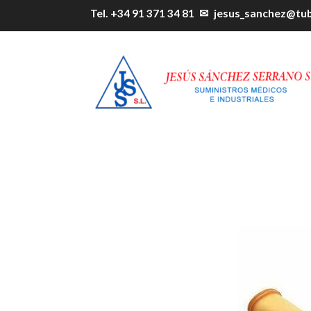
Tel. +34 91 371 34 81
✉
jesus_sanchez@tu
Dediles protección heridas