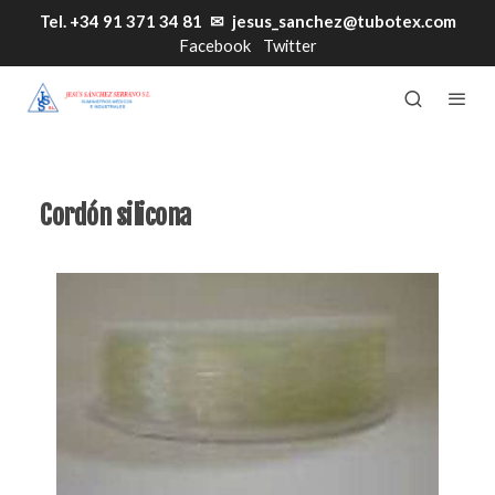
Tel. +34 91 371 34 81
✉
jesus_sanchez@tubotex.com
Facebook
Twitter
Cordón silicona