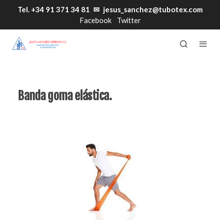
Tel. +34 91 371 34 81
✉
jesus_sanchez@tubotex.com
Facebook
Twitter
Banda goma elástica.